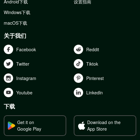
Android下载
设置指南
Windows下载
macOS下载
关于我们
Facebook
Reddit
Twitter
Tiktok
Instagram
Pinterest
Youtube
Linkedln
下载
Get it on
Download on the
Google Play
App Store